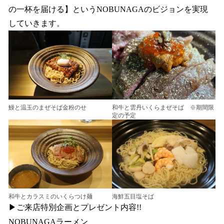
の一杯を届ける】というNOBUNAGAのビジョンを実現
していきます。
鰻と温玉のまぜそば金粉のせ
和牛と雲丹いくらまぜそば ※期間限
定の予定
和牛とカラスミのいくらつけ麺
海鮮五目塩そば
▶ご来店特別企画とプレゼント内容!!
NOBUNAGAラーメン