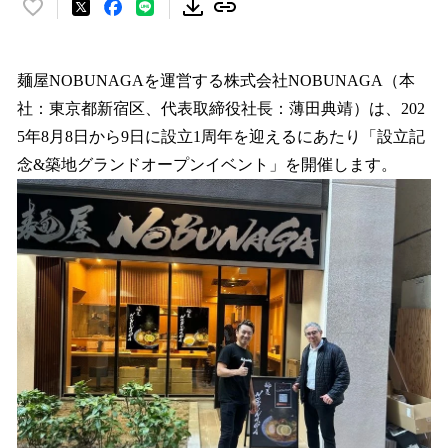
い
い
ね
！
麺屋NOBUNAGAを運営する株式会社NOBUNAGA（本
数
社：東京都新宿区、代表取締役社長：薄田典靖）は、202
を
5年8月8日から9日に設立1周年を迎えるにあたり「設立記
読
み
念&築地グランドオープンイベント」を開催します。
込
み
中
で
す